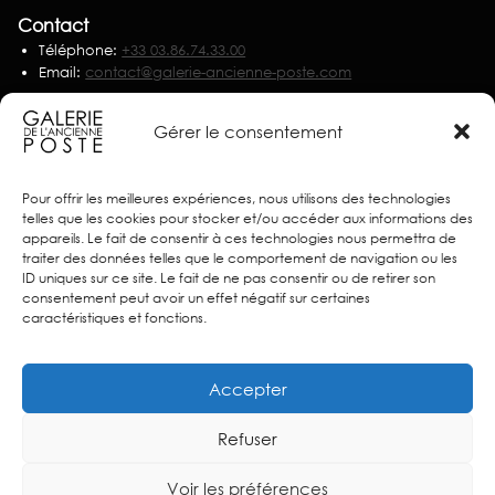
Contact
Téléphone:
+33 03.86.74.33.00
Email:
contact@galerie-ancienne-poste.com
Nous écrire
Gérer le consentement
Partenaires
Pour offrir les meilleures expériences, nous utilisons des technologies
telles que les cookies pour stocker et/ou accéder aux informations des
appareils. Le fait de consentir à ces technologies nous permettra de
traiter des données telles que le comportement de navigation ou les
ID uniques sur ce site. Le fait de ne pas consentir ou de retirer son
consentement peut avoir un effet négatif sur certaines
caractéristiques et fonctions.
Accepter
Refuser
Voir les préférences