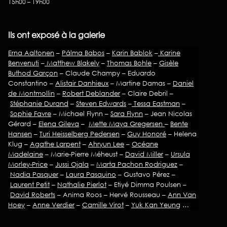
15h00 – 19h00
Ils ont exposé à la galerie
Erna Aaltonen
–
Pálma Babos
–
Karin Bablok
–
Karine
Benvenuti
–
Matthew Blakely
–
Thomas Bohle
–
Gisèle
Buthod Garçon
– Claude Champy – Eduardo
Constantino –
Alistair Danhieux
– Martine Damas –
Daniel
de Montmollin
–
Robert Deblander
– Claire Debril –
Stéphanie Durand
–
Steven Edwards
–
Tessa Eastman
–
Sophie Favre
– Michael Flynn –
Sara Flynn
– Jean Nicolas
Gérard –
Elena Gileva
–
Mette Maya Gregersen
–
Bente
Hansen
–
Turi Heisselberg Pedersen
–
Guy Honoré
– Helena
Klug –
Agathe Larpent
–
Ahryun Lee
–
Océane
Madelaine
– Marie-Pierre Méheust –
David Miller
–
Ursula
Morley-Price
–
Jussi Ojala
–
Marta Pachon Rodriguez
–
Nadia Pasquer
–
Laura Pasquino
– Gustavo Pérez –
Laurent Petit
–
Nathalie Pierlot
– Etiyé Dimma Poulsen –
David Roberts
– Anima Roos – Hervé Rousseau –
Ann Van
Hoey
–
Anne Verdier
–
Camille Virot
–
Yuk Kan Yeung
…