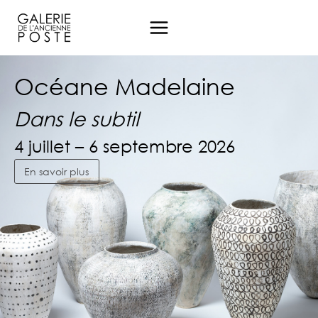
Aller
au
contenu
Océane Madelaine
Océane Madelaine
Océane Madelaine
Dans le subtil
Dans le subtil
Dans le subtil
4 juillet – 6 septembre 2026
4 juillet – 6 septembre 2026
4 juillet – 6 septembre 2026
En savoir plus
En savoir plus
En savoir plus