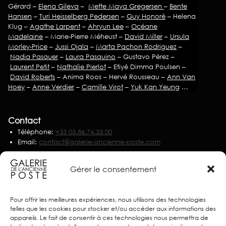
Gérard –
Elena Gileva
–
Mette Maya Gregersen
–
Bente
Hansen
–
Turi Heisselberg Pedersen
–
Guy Honoré
– Helena
Klug –
Agathe Larpent
–
Ahryun Lee
–
Océane
Madelaine
– Marie-Pierre Méheust –
David Miller
–
Ursula
Morley-Price
–
Jussi Ojala
–
Marta Pachon Rodriguez
–
Nadia Pasquer
–
Laura Pasquino
– Gustavo Pérez –
Laurent Petit
–
Nathalie Pierlot
– Etiyé Dimma Poulsen –
David Roberts
– Anima Roos – Hervé Rousseau –
Ann Van
Hoey
–
Anne Verdier
–
Camille Virot
–
Yuk Kan Yeung
…
Contact
Téléphone:
+33 03.86.74.33.00
Email:
contact@galerie-ancienne-poste.com
Nous écrire
Gérer le consentement
Partenaires
Pour offrir les meilleures expériences, nous utilisons des technologies
telles que les cookies pour stocker et/ou accéder aux informations des
appareils. Le fait de consentir à ces technologies nous permettra de