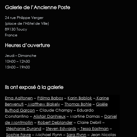
Galerie de l’Ancienne Poste
24 rue Philippe Verger
(place de l’Hôtel de Ville)
89130 Toucy
France
Heures d’ouverture
Jeudi – Dimanche
10h00 – 12h30
15h00 – 19h00
Ils ont exposé à la galerie
Erna Aaltonen
–
Pálma Babos
–
Karin Bablok
–
Karine
Benvenuti
–
Matthew Blakely
–
Thomas Bohle
–
Gisèle
Buthod Garçon
– Claude Champy – Eduardo
Constantino –
Alistair Danhieux
– Martine Damas –
Daniel
de Montmollin
–
Robert Deblander
– Claire Debril –
Stéphanie Durand
–
Steven Edwards
–
Tessa Eastman
–
Sophie Favre
– Michael Flynn –
Sara Flynn
– Jean Nicolas