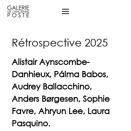
Aller
au
contenu
Rétrospective 2025
Alistair Aynscombe-
Danhieux, Pálma Babos,
Audrey Ballacchino,
Anders Børgesen, Sophie
Favre, Ahryun Lee, Laura
Pasquino.