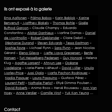
Ils ont exposé à la galerie
Erna Aaltonen
–
Pálma Babos
–
Karin Bablok
–
Karine
Benvenuti
–
Matthew Blakely
–
Thomas Bohle
–
Gisèle
Buthod Garçon
– Claude Champy – Eduardo
Constantino –
Alistair Danhieux
– Martine Damas –
Daniel
de Montmollin
–
Robert Deblander
– Claire Debril –
Stéphanie Durand
–
Steven Edwards
–
Tessa Eastman
–
Sophie Favre
– Michael Flynn –
Sara Flynn
– Jean Nicolas
Gérard –
Elena Gileva
–
Mette Maya Gregersen
–
Bente
Hansen
–
Turi Heisselberg Pedersen
–
Guy Honoré
– Helena
Klug –
Agathe Larpent
–
Ahryun Lee
–
Océane
Madelaine
– Marie-Pierre Méheust –
David Miller
–
Ursula
Morley-Price
–
Jussi Ojala
–
Marta Pachon Rodriguez
–
Nadia Pasquer
–
Laura Pasquino
– Gustavo Pérez –
Laurent Petit
–
Nathalie Pierlot
– Etiyé Dimma Poulsen –
David Roberts
– Anima Roos – Hervé Rousseau –
Ann Van
Hoey
–
Anne Verdier
–
Camille Virot
–
Yuk Kan Yeung
…
Contact