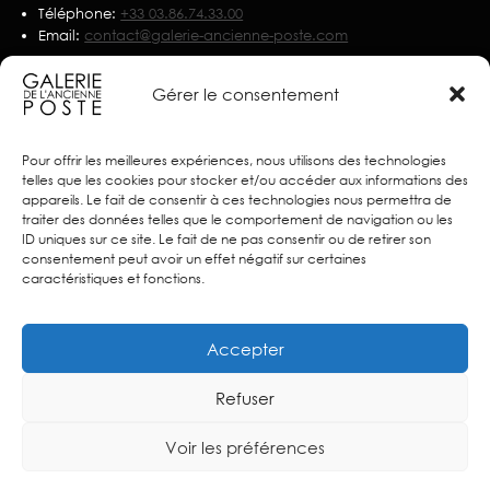
Téléphone:
+33 03.86.74.33.00
Email:
contact@galerie-ancienne-poste.com
Nous écrire
Gérer le consentement
Partenaires
Pour offrir les meilleures expériences, nous utilisons des technologies
telles que les cookies pour stocker et/ou accéder aux informations des
appareils. Le fait de consentir à ces technologies nous permettra de
traiter des données telles que le comportement de navigation ou les
ID uniques sur ce site. Le fait de ne pas consentir ou de retirer son
consentement peut avoir un effet négatif sur certaines
caractéristiques et fonctions.
Accepter
Refuser
Voir les préférences
© 2025 Galerie de l’Ancienne Poste – Créé sur
Stands
–
Mentions
légales
–
Politique de confidentialité