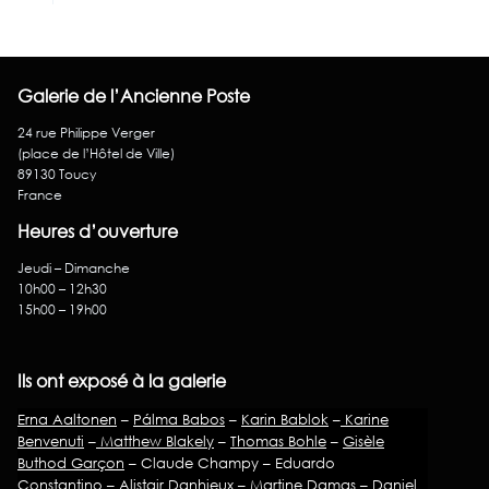
Galerie de l’Ancienne Poste
24 rue Philippe Verger
(place de l’Hôtel de Ville)
89130 Toucy
France
Heures d’ouverture
Jeudi – Dimanche
10h00 – 12h30
15h00 – 19h00
Ils ont exposé à la galerie
Erna Aaltonen
–
Pálma Babos
–
Karin Bablok
–
Karine
Benvenuti
–
Matthew Blakely
–
Thomas Bohle
–
Gisèle
Buthod Garçon
– Claude Champy – Eduardo
Constantino –
Alistair Danhieux
– Martine Damas –
Daniel