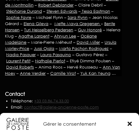
de Montmollin
–
Robert Deblander
– Claire Debril –
Stéphanie Durand
–
Steven Edwards
–
Tessa Eastman
–
Sophie Favre
– Michael Flynn –
Sara Flynn
– Jean Nicolas
Gérard –
Elena Gileva
–
Mette Maya Gregersen
–
Bente
Hansen
–
Turi Heisselberg Pedersen
–
Guy Honoré
– Helena
Klug –
Agathe Larpent
–
Ahryun Lee
–
Océane
Madelaine
– Marie-Pierre Méheust –
David Miller
–
Ursula
Morley-Price
–
Jussi Ojala
–
Marta Pachon Rodriguez
–
Nadia Pasquer
–
Laura Pasquino
– Gustavo Pérez –
Laurent Petit
–
Nathalie Pierlot
– Etiyé Dimma Poulsen –
David Roberts
– Anima Roos – Hervé Rousseau –
Ann Van
Hoey
–
Anne Verdier
–
Camille Virot
–
Yuk Kan Yeung
…
Contact
Téléphone:
+33 03.86.74.33.00
Email:
contact@galerie-ancienne-poste.com
Nous écrire
Gérer le consentement