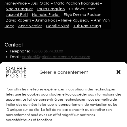
Morley-Price
–
Jussi Ojala
–
Marta Pachon Rodriguez
–
Nadia Pasquer
–
Laura Pasquino
– Gustavo Pérez –
Laurent Petit
–
Nathalie Pierlot
– Etiyé Dimma Poulsen –
David Roberts
– Anima Roos – Hervé Rousseau –
Ann Van
Hoey
–
Anne Verdier
–
Camille Virot
–
Yuk Kan Yeung
…
Contact
Téléphone:
+33 03.86.74.33.00
Email:
contact@galerie-ancienne-poste.com
Nous écrire
Gérer le consentement
Partenaires
Pour offrir les meilleures expériences, nous utilisons des technologies
telles que les cookies pour stocker et/ou accéder aux informations des
appareils. Le fait de consentir à ces technologies nous permettra de
traiter des données telles que le comportement de navigation ou les
ID uniques sur ce site. Le fait de ne pas consentir ou de retirer son
consentement peut avoir un effet négatif sur certaines
caractéristiques et fonctions.