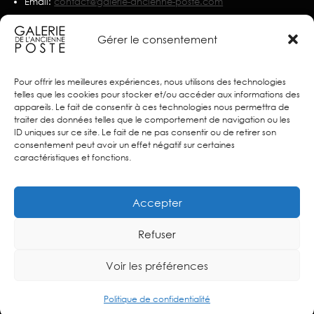
Email:
contact@galerie-ancienne-poste.com
Nous écrire
Gérer le consentement
Partenaires
Pour offrir les meilleures expériences, nous utilisons des technologies
telles que les cookies pour stocker et/ou accéder aux informations des
appareils. Le fait de consentir à ces technologies nous permettra de
traiter des données telles que le comportement de navigation ou les
ID uniques sur ce site. Le fait de ne pas consentir ou de retirer son
consentement peut avoir un effet négatif sur certaines
caractéristiques et fonctions.
Accepter
Refuser
Voir les préférences
© 2025 Galerie de l’Ancienne Poste – Créé sur
Stands
–
Mentions
légales
–
Politique de confidentialité
Politique de confidentialité