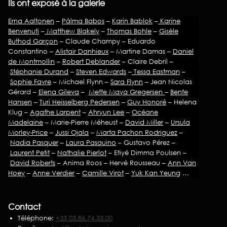
Ils ont exposé à la galerie
Erna Aaltonen
–
Pálma Babos
–
Karin Bablok
–
Karine
Benvenuti
–
Matthew Blakely
–
Thomas Bohle
–
Gisèle
Buthod Garçon
– Claude Champy – Eduardo
Constantino –
Alistair Danhieux
– Martine Damas –
Daniel
de Montmollin
–
Robert Deblander
– Claire Debril –
Stéphanie Durand
–
Steven Edwards
–
Tessa Eastman
–
Sophie Favre
– Michael Flynn –
Sara Flynn
– Jean Nicolas
Gérard –
Elena Gileva
–
Mette Maya Gregersen
–
Bente
Hansen
–
Turi Heisselberg Pedersen
–
Guy Honoré
– Helena
Klug –
Agathe Larpent
–
Ahryun Lee
–
Océane
Madelaine
– Marie-Pierre Méheust –
David Miller
–
Ursula
Morley-Price
–
Jussi Ojala
–
Marta Pachon Rodriguez
–
Nadia Pasquer
–
Laura Pasquino
– Gustavo Pérez –
Laurent Petit
–
Nathalie Pierlot
– Etiyé Dimma Poulsen –
David Roberts
– Anima Roos – Hervé Rousseau –
Ann Van
Hoey
–
Anne Verdier
–
Camille Virot
–
Yuk Kan Yeung
…
Contact
Téléphone:
+33 03.86.74.33.00