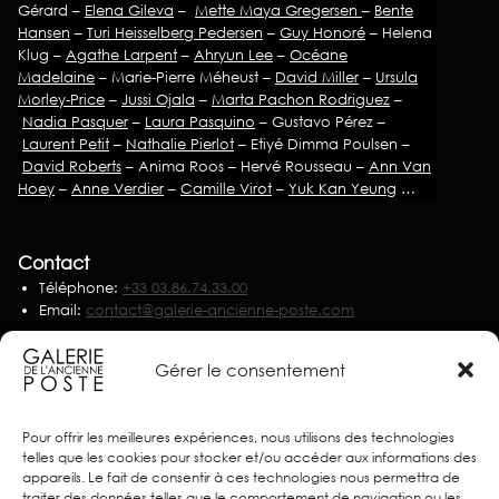
Gérard –
Elena Gileva
–
Mette Maya Gregersen
–
Bente
Hansen
–
Turi Heisselberg Pedersen
–
Guy Honoré
– Helena
Klug –
Agathe Larpent
–
Ahryun Lee
–
Océane
Madelaine
– Marie-Pierre Méheust –
David Miller
–
Ursula
Morley-Price
–
Jussi Ojala
–
Marta Pachon Rodriguez
–
Nadia Pasquer
–
Laura Pasquino
– Gustavo Pérez –
Laurent Petit
–
Nathalie Pierlot
– Etiyé Dimma Poulsen –
David Roberts
– Anima Roos – Hervé Rousseau –
Ann Van
Hoey
–
Anne Verdier
–
Camille Virot
–
Yuk Kan Yeung
…
Contact
Téléphone:
+33 03.86.74.33.00
Email:
contact@galerie-ancienne-poste.com
Nous écrire
Gérer le consentement
Partenaires
Pour offrir les meilleures expériences, nous utilisons des technologies
telles que les cookies pour stocker et/ou accéder aux informations des
appareils. Le fait de consentir à ces technologies nous permettra de
traiter des données telles que le comportement de navigation ou les