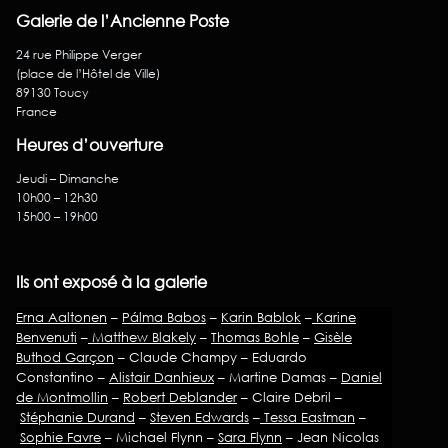
Galerie de l’Ancienne Poste
24 rue Philippe Verger
(place de l’Hôtel de Ville)
89130 Toucy
France
Heures d’ouverture
Jeudi – Dimanche
10h00 – 12h30
15h00 – 19h00
Ils ont exposé à la galerie
Erna Aaltonen
–
Pálma Babos
–
Karin Bablok
–
Karine
Benvenuti
–
Matthew Blakely
–
Thomas Bohle
–
Gisèle
Buthod Garçon
– Claude Champy – Eduardo
Constantino –
Alistair Danhieux
– Martine Damas –
Daniel
de Montmollin
–
Robert Deblander
– Claire Debril –
Stéphanie Durand
–
Steven Edwards
–
Tessa Eastman
–
Sophie Favre
– Michael Flynn –
Sara Flynn
– Jean Nicolas