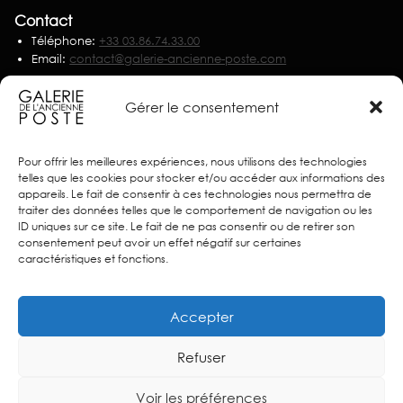
Contact
Téléphone:
+33 03.86.74.33.00
Email:
contact@galerie-ancienne-poste.com
Nous écrire
Gérer le consentement
Partenaires
Pour offrir les meilleures expériences, nous utilisons des technologies
telles que les cookies pour stocker et/ou accéder aux informations des
appareils. Le fait de consentir à ces technologies nous permettra de
traiter des données telles que le comportement de navigation ou les
ID uniques sur ce site. Le fait de ne pas consentir ou de retirer son
consentement peut avoir un effet négatif sur certaines
caractéristiques et fonctions.
Accepter
Refuser
Voir les préférences