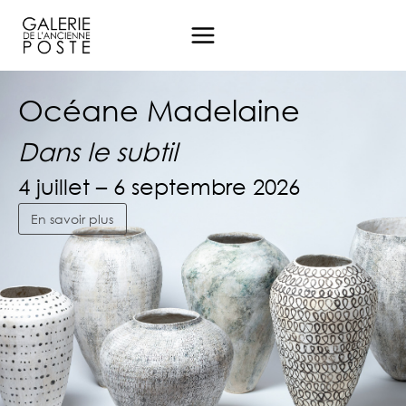
Aller
au
contenu
Océane Madelaine
Océane Madelaine
Océane Madelaine
Dans le subtil
Dans le subtil
Dans le subtil
4 juillet – 6 septembre 2026
4 juillet – 6 septembre 2026
4 juillet – 6 septembre 2026
En savoir plus
En savoir plus
En savoir plus