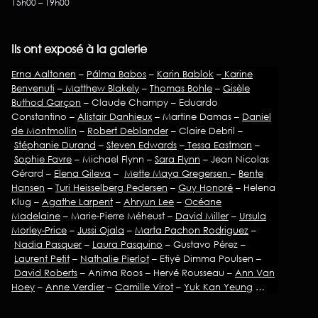
15h00 – 19h00
Ils ont exposé à la galerie
Erna Aaltonen
–
Pálma Babos
–
Karin Bablok
–
Karine
Benvenuti
–
Matthew Blakely
–
Thomas Bohle
–
Gisèle
Buthod Garçon
– Claude Champy – Eduardo
Constantino –
Alistair Danhieux
– Martine Damas –
Daniel
de Montmollin
–
Robert Deblander
– Claire Debril –
Stéphanie Durand
–
Steven Edwards
–
Tessa Eastman
–
Sophie Favre
– Michael Flynn –
Sara Flynn
– Jean Nicolas
Gérard –
Elena Gileva
–
Mette Maya Gregersen
–
Bente
Hansen
–
Turi Heisselberg Pedersen
–
Guy Honoré
– Helena
Klug –
Agathe Larpent
–
Ahryun Lee
–
Océane
Madelaine
– Marie-Pierre Méheust –
David Miller
–
Ursula
Morley-Price
–
Jussi Ojala
–
Marta Pachon Rodriguez
–
Nadia Pasquer
–
Laura Pasquino
– Gustavo Pérez –
Laurent Petit
–
Nathalie Pierlot
– Etiyé Dimma Poulsen –
David Roberts
– Anima Roos – Hervé Rousseau –
Ann Van
Hoey
–
Anne Verdier
–
Camille Virot
–
Yuk Kan Yeung
…