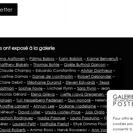
letter
Ils ont exposé à la galerie
Erna Aaltonen
–
Pálma Babos
–
Karin Bablok
–
Karine Benvenuti
–
Matthew Blakely
–
Thomas Bohle
–
Gisèle Buthod Garçon
–
Claude Champy – Eduardo Constantino –
Alistair Danhieux
–
Martine Damas –
Daniel de Montmollin
–
Robert Deblander
–
laire Debril –
Stéphanie Durand
–
Steven Edwards
–
Tessa
Eastman
–
Sophie Favre
– Michael Flynn –
Sara Flynn
– Jean
Nicolas Gérard –
Elena Gileva
–
Mette Maya Gregersen
–
Bente
Hansen
–
Turi Heisselberg Pedersen
–
Guy Honoré
– Helena Klug –
Agathe Larpent
–
Ahryun Lee
–
Océane Madelaine
– Marie-Pierre
Méheust –
David Miller
–
Ursula Morley-Price
–
Jussi Ojala
–
Marta
Pachon Rodriguez
–
Nadia Pasquer
–
Laura Pasquino
– Gustavo
Pour offrir 
Pérez –
Laurent Petit
–
Nathalie Pierlot
– Etiyé Dimma Poulsen –
cookies pou
consentir à
David Roberts
– Anima Roos – Hervé Rousseau –
Ann Van Hoey
–