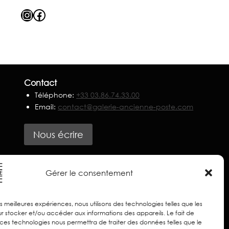
Instagram
Facebook
Contact
Téléphone:
+33 03.86.74.33.00
Email:
contact@galerie-ancienne-poste.com
Nous écrire
Partenaires
Gérer le consentement
les meilleures expériences, nous utilisons des technologies telles que les
r stocker et/ou accéder aux informations des appareils. Le fait de
 ces technologies nous permettra de traiter des données telles que le