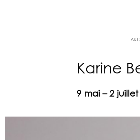
Aller
au
contenu
ARTI
Karine B
9 mai – 2 juille