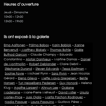
Heures d’ouverture
Jeudi – Dimanche
10h00 – 12h30
15h00 – 19h00
Ils ont exposé à la galerie
Erna Aaltonen
–
Pálma Babos
–
Karin Bablok
–
Karine
Benvenuti
–
Matthew Blakely
–
Thomas Bohle
–
Gisèle
Buthod Garçon
– Claude Champy – Eduardo
Constantino –
Alistair Danhieux
– Martine Damas –
Daniel
de Montmollin
–
Robert Deblander
– Claire Debril –
Stéphanie Durand
–
Steven Edwards
–
Tessa Eastman
–
Sophie Favre
– Michael Flynn –
Sara Flynn
– Jean Nicolas
Gérard –
Elena Gileva
–
Mette Maya Gregersen
–
Bente
Hansen
–
Turi Heisselberg Pedersen
–
Guy Honoré
– Helena
Klug –
Agathe Larpent
–
Ahryun Lee
–
Océane
Madelaine
– Marie-Pierre Méheust –
David Miller
–
Ursula
Morley-Price
–
Jussi Ojala
–
Marta Pachon Rodriguez
–
Nadia Pasquer
–
Laura Pasquino
– Gustavo Pérez –