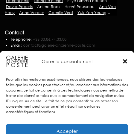
Laurent Petit
–
Nathalie Pierlot
– Etiyé Dimma Poulsen –
David Roberts
– Anima Roos – Hervé Rousseau –
Ann Van
Hoey
–
Anne Verdier
–
Camille Virot
–
Yuk Kan Yeung
…
Contact
Téléphone:
+33 03.86.74.33.00
Email:
contact@galerie-ancienne-poste.com
Nous écrire
Gérer le consentement
Partenaires
Pour offrir les meilleures expériences, nous utilisons des technologies
telles que les cookies pour stocker et/ou accéder aux informations des
appareils. Le fait de consentir à ces technologies nous permettra de
traiter des données telles que le comportement de navigation ou les
ID uniques sur ce site. Le fait de ne pas consentir ou de retirer son
consentement peut avoir un effet négatif sur certaines
caractéristiques et fonctions.
Accepter